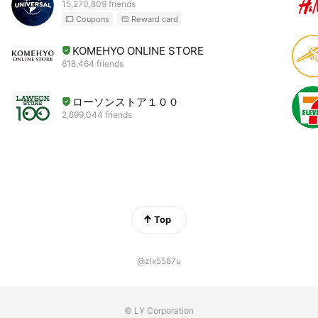
15,270,809 friends
Coupons
Reward card
KOMEHYO ONLINE STORE
618,464 friends
ローソンストア１００
2,699,044 friends
Top
@zlx5587u
© LY Corporation