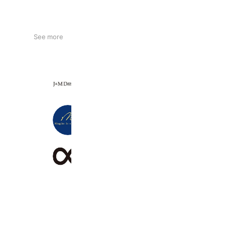
See more
J&M DAVIDSON
11,926 friends
Maglie le cassetto
1,129 friends
PLAIN PEOPLE
3,099 friends