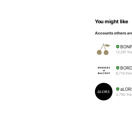
You might like
Accounts others ar
BONP
12,281 fri
BORD
8,716 frie
aLOR
3,790 fri