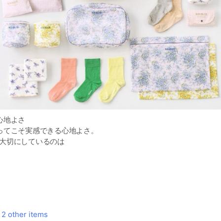
心地よさ
ってこそ実感できる心地よさ。
つも大切にしているのは
、天然素材ならではのやさしい肌あたり
つながるナチュラルな着け心地。
までも気持ちいいと思える毎日を
2 other items