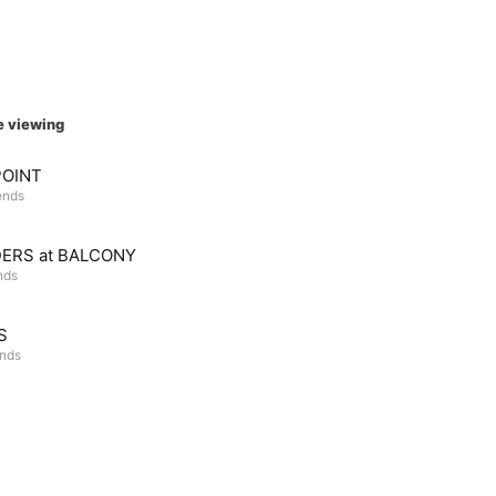
e viewing
OINT
ends
ERS at BALCONY
nds
S
ends