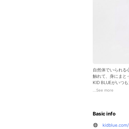
自然体でいられる
触れて、身にまと
KID BLUEがい
コットンをはじめ
...
See more
リラックス気分へ
過ごす時間や空間
Basic info
kidblue.com/