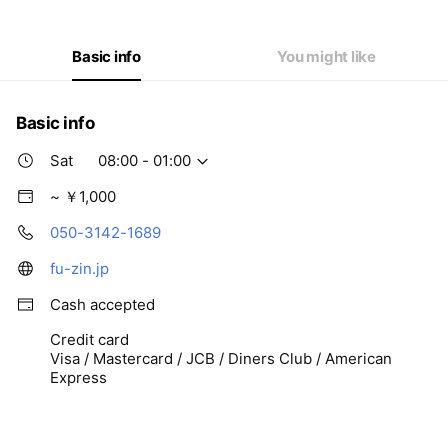
Thu
08:00 - 01:00
Fri
08:00 - 01:00
Sat
08:00 - 01:00
Basic info
You might like
Basic info
Sat
08:00 - 01:00
~ ￥1,000
050-3142-1689
fu-zin.jp
Cash accepted
Credit card
Visa / Mastercard / JCB / Diners Club / American
Express