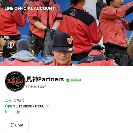
風神Partners
Friends
224
こんにちは
Open
Sat 08:00 - 01:00
fu-zin.jp
Sun
08:00 - 01:00
Mon
08:00 - 01:00
Tue
08:00 - 01:00
Chat
Wed
08:00 - 01:00