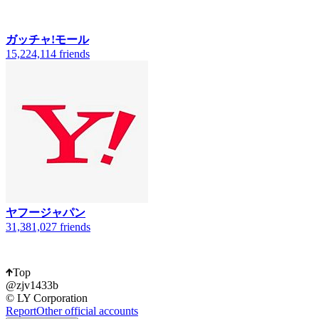
ガッチャ!モール
15,224,114 friends
6
ヤフージャパン
31,381,027 friends
1
Top
@zjv1433b
© LY Corporation
Report
Other official accounts