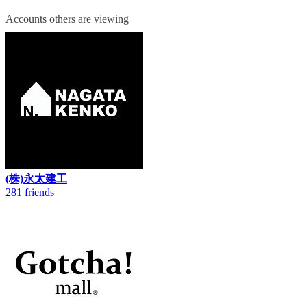
Accounts others are viewing
(株)永太建工
281 friends
3