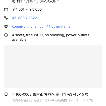
通常価格4,000円（税込4,400円）→3,200円（税込3,520円）
定休日：月曜日、第2,3火曜日
￥4,001 ~ ￥5,000
・ミニマムプラン
「カット+眉毛メンテ」
03-6383-2822
通常価格4,500円（税込4,950円）→3,600円（税込3,960円）
koenji-chillchair.com/
1 other items
・スモールプラン
4 seats, free Wi-Fi, no smoking, power outlets
「カット＋顔そり＋眉毛メンテ」
available
通常価格5,500円（税込6,050円）→4,400円（税込4,840円）
・カット＋パーマ（弱め〜強め）
通常価格10,000円〜（税込11,000円〜）→8,000円〜（税込
8,800円〜）
・カット＋イージーパーマ
通常価格10,000円〜（税込11,000円〜）→8,000円〜（税込
8,800円〜）
・カット＋アイロンパーマ（濡れパン、緩パン） ※パンチパー
〒166-0003 東京都 杉並区 高円寺南3-45-15
マは非対応
高円寺駅南口から徒歩5分※PAL商店街内（アーケード街内）
通常価格10,000円〜（税込11,000円〜）→8,000円〜（税込