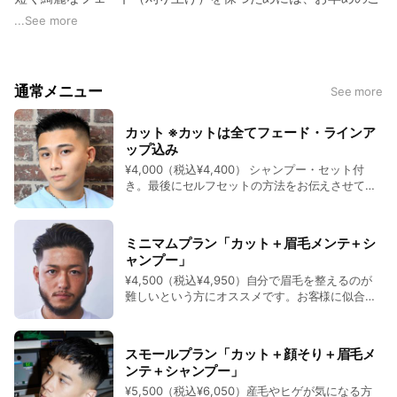
などが実現可能です。
通常価格10,000円〜（税込11,000円〜）→7,000円〜（税込
来店が必要になります。
...
See more
7,700円〜）
もちろん
そんなお客様の負担を減らすため、
・カット＋アイロンパーマ（濡れパン、緩パン） ※パンチパー
セルフヘアセットの方法も詳しくお伝えします。
通常メニュー
マは非対応
See more
■ 1週間以内の来店でフェードカット30%オフ
初めてバーバースタイルやストリートスタイルに挑戦する方も
通常価格10,000円〜（税込11,000円〜）→7,000円〜（税込
4,000円（税込4,400円）→ 2,800円（税込3,080円）
大歓迎です。
7,700円〜）
カット ※カットは全てフェード・ラインア
ップ込み
■ 2週間以内の来店でフェードカット20%オフ
ぜひバーバースタイルやストリートスタイルに興味がある大人
・カット＋ツイスト&スパイラルパーマ（弱め〜強め）
¥4,000（税込¥4,400） シャンプー・セット付
4,000円（税込4,400円）→ 3,200円（税込3,520円）
き。最後にセルフセットの方法をお伝えさせて頂
メンズは、バーバーショップCHILL CHAIRを一度お試しくださ
通常価格16,000円〜（税込17,600円〜）→11,200円〜（税込
きながら、カッコよくセットし仕上げます。 小学
い。
12,320円〜）
という「フェードメンテナンス割」を導入しました。
生以下は¥3,400（税込¥3,740） 中学生は
¥3,600（税込¥3,960） 高校生は¥3,800（税込
ミニマムプラン「カット＋眉毛メンテ＋シ
・カット＋特殊パーマ（ソフトドレッド・アフロ系の針金を使
¥4,180）
《注意》
ャンプー」
うパーマ） ※本格的なドレッドは非対応
「フェードメンテナンス割」は、以下の"６つの条件"をご承諾
¥4,500（税込¥4,950）自分で眉毛を整えるのが
※特殊パーマの予約は「お電話」か「LINE」のみ対応
済みのお客様のみとなります。
難しいという方にオススメです。お客様に似合う
通常価格22,000円〜（税込24,200円〜）→15,400円〜（税込
眉毛の形・長さにさせて頂きます。
16,940円〜）
①”整髪料を付けずに”ご来店ください
スモールプラン「カット＋顔そり＋眉毛メ
・カット＋ワンカラー
②トップはカットしません（周りの”フェードカットのみ”で
ンテ＋シャンプー」
通常価格10,000円〜（税込11,000円〜）→7,000円〜（税込
す）
¥5,500（税込¥6,050）産毛やヒゲが気になる方