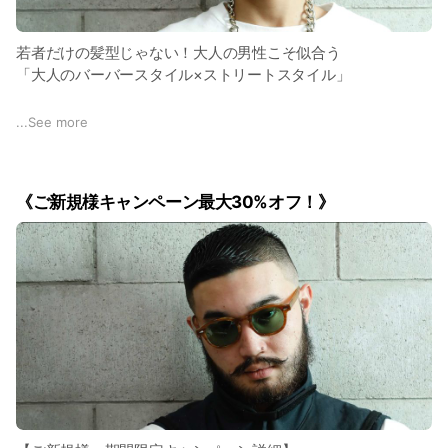
髪）の技術を磨き続けてきました。
などは、カットだけで表現することは非常に難解です。
2013年にバーバーショップにアップデートした際も、いち早
また、当然ながら、
若者だけの髪型じゃない！大人の男性こそ似合う
くフェードカットに必要なバリカンを仕入れ、ロサンゼルスか
・強いカールを出すハードパーマスタイル
「大人のバーバースタイル×ストリートスタイル」
ら最も有名なバーバー（ヘアスタイリスト）を当店に招聘し、
・ツイスト、スパイラル、ソフトドレッド、アフロなどの特殊
積極的にフェードカット技術を習得してきました。
系パーマスタイル
バーバースタイルやストリートスタイルというと、10代だから
...
See more
も、カットだけでは絶対にできません。
できるヤンチャな髪型をイメージしてしまうと思います。
実際に、CHILL CHAIRの大半のお客様が「フェードカット」や
「スキンフェード」にしております。
ですので、そういった
ですが昨今では、ファッションの世界にもバーバースタイルや
《ご新規様キャンペーン最大30%オフ！》
ストリートスタイルが流入し、業界人がこぞって取り入れてい
ぜひ、本物のフェードカットや、男らしい短髪スタイルにした
1人ひとりのお客様の希望を実現させるため、「メンズパー
ます。
い方は、バーバーショップCHILL CHAIRにお任せください。
マ」の技術や薬剤を研究し続けております。
そんな今だからこそ、若者だけでなく、大人の男性にもぜひ取
お客様に似合わせるのはもちろん、仕事にもプライベートにも
主に、バーバーショップCHILL CHAIR高円寺店のメンズパーマ
り入れて欲しいと思います。
マッチするよう提案させて頂きます。
には
なによりも、
・セットを楽にしオシャレさを＋する「ポイントパーマ」
・大人の男の余裕や魅力を演出する「ナチュラルパーマ」
大人の男性が、男らしいバーバースタイルやストリートスタイ
・個性やストリート色を存分に表現する「ハードパーマ&特殊
ルにすることで、より渋さが増し、より男の風格が漂います。
パーマ」