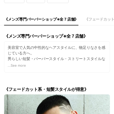
Wed
12:00 - 22:00
Thu
12:00 - 22:00
Fri
12:00 - 12:00
Sat
10:30 - 20:00
《メンズ専門バーバーショップ※全７店舗》
《フェードカッ
定休日：月曜日、第2,3火曜日
《メンズ専門バーバーショップ※全７店舗》
美容室で人気の中性的なヘアスタイルに、物足りなさを感
じている方へ。
男らしい短髪・バーバースタイル・ストリートスタイルな
らお任せください。
...
See more
渋谷など都内7店舗展開中のバーバーショップCHILL
CHAIRでは、女性ウケだけを狙った、ただの流行りのヘア
スタイルは提案しません。
《フェードカット系・短髪スタイルが得意》
仲間や友人から「カッコいい・マネしたい」と思われる、
同性からも一目を置かれるようなヘアスタイルを追求して
おります。