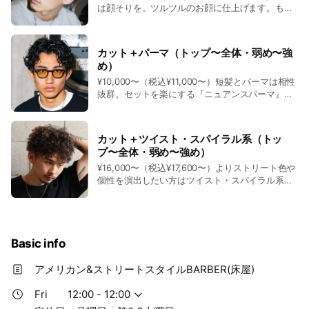
7,700円〜）
は顔そりを。ツルツルのお顔に仕上げます。もち
ろんヒゲの形・長さ調整も可能です。綺麗に整え
③お湯での”お流しのみ”（シャンプー剤の塗布なし）となる場
ます。
・カット＋白髪染め
合がございます
通常価格8,000円〜（税込8,800円〜）→5,600円〜（税込6,160
カット＋パーマ（トップ〜全体・弱め〜強
め）
円〜）
④”スタイリングができない”場合がございます（ドライはしま
¥10,000〜（税込¥11,000〜）短髪とパーマは相性
す）
抜群。セットを楽にする『ニュアンスパーマ』、
・カット＋ブリーチ ※ロングは非対応
ストリート色や個性を発揮できる『ハードパー
※メッシュは要相談「お電話」か「LINE」でお問い合わせを
⑤”遅刻厳禁”（3分以上の遅刻は対応できなくなる場合がござ
マ』などお客様のご希望と似合わせを叶えます。
通常価格12,000円〜（税込13,200円〜）→8,400円〜（税込
います）
※スタイルやパーマの強さによって料金の変動が
カット＋ツイスト・スパイラル系（トッ
9,240円〜）
ございます
プ〜全体・弱め〜強め）
⑥前回、当店でフェードカットされた"リピートのお客様の
¥16,000〜（税込¥17,600〜）よりストリート色や
※電話予約の際に「ホームページのクーポンを見た」とお伝え
み"（前回、他店舗でカットされた方・またはご新規様はNG）
個性を演出したい方はツイスト・スパイラル系パ
ください
ーマがオススメです。ツイストやスパイラルパー
※平日にご来店の新規様に限ります
※③④⑤に関しては、時間があれば対応いたします
マを施すとセットが楽になるのも魅力の１つで
※他店舗をご利用のある方は対象外となります
す。※スタイルやパーマの強さによって料金の変
動がございます
この”６つの条件”を必ずご承諾の上「フェードメンテナンス
Basic info
②【ご新規様・土日祝限定「20％オフ」】
割」をご利用ください。
アメリカン&ストリートスタイルBARBER(床屋)
・カット（＋シャンプー）※カットは全てフェード・ラインア
ップ込み
Fri
12:00 - 12:00