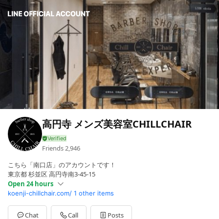
高円寺 メンズ美容室CHILLCHAIR
Friends
2,946
こちら「南口店」のアカウントです！
東京都 杉並区 高円寺南3-45-15
Open 24 hours
koenji-chillchair.com/
1 other items
Sun
10:30 - 20:00
Mon
Closed
Tue
12:00 - 22:00
Chat
Call
Posts