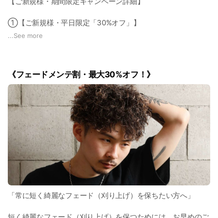
きっちり、クラシックに、より硬派に決めたいならバーバース
【ご新規様・期間限定キャンペーン詳細】
がございます。
タイルを。
ラフに、カジュアルに、より個性的に決めたいならストリート
①【ご新規様・平日限定「30%オフ」】
「パーマをかけたいけど似合わなそう」「一度はパーマをかけ
スタイルを。
...
See more
てみたい」「ハードパーマや特殊系パーマに興味がある」とい
・カット（＋シャンプー）※カットは全てフェード・ラインア
う方は、ぜひ一度当店をお試しください。
もちろんお客様のご要望に合わせて、バーバースタイルとスト
ップ込み
リートスタイルをミックスさせ、オン&オフ楽しめる2WAYス
通常価格4,000円（税込4,400円）→2,800円（税込3,080円）
《フェードメンテ割・最大30%オフ！》
タイルも提供できます。
・ミニマムプラン
仕事ではスタイリッシュに。休日にはラフに、もしくはハード
「カット+眉毛メンテ」
に。
通常価格4,500円（税込4,950円）→3,150円（税込3,465円）
スタイリングを変化させるだけで、ガラッと印象を変えられま
す。
・スモールプラン
「カット＋顔そり＋眉毛メンテ」
例えば、
通常価格5,500円（税込6,050円）→3,850円（税込4,235円）
・ツヤ感のある整髪料(グリースなど)でスタイリッシュにセッ
・カット＋パーマ（弱め〜強め）
ト
通常価格10,000円〜（税込11,000円〜）→7,000円〜（税込
・マット系の整髪料(ワックスなど)で無造作にセット
7,700円〜）
「常に短く綺麗なフェード（刈り上げ）を保ちたい方へ」
・整髪料なしでも簡単にセット
・カット＋イージーパーマ
短く綺麗なフェード（刈り上げ）を保つためには、お早めのご