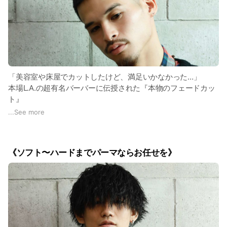
また、アメリカンカルチャーやストリートカルチャーに影
響を受けており、10代の若者〜ビジネスマンなど大人の男
性にも似合う「バーバースタイル&ストリートスタイル」
を提案しております。
当バーバーの人気スタイルは「サイドパート」「オールバ
「美容室や床屋でカットしたけど、満足いかなかった…」
ック」「クロップ」「アップバング」「バズカット」「GI
本場L.A.の超有名バーバーに伝授された『本物のフェードカッ
カット」などです。
ト』
...
See more
1983年創業の老舗の床屋から、2013年にバーバーショッ
女性のお客様が多い美容室では「刈り上げ」や「フェードカッ
プにアップデートしたCHILL CHAIRが、常にアメリカやス
ト」にするメンズのお客様が圧倒的に少ないので、そもそも苦
トリートでの最先端トレンドを取り入れつつ、世界トップ
手な傾向があります。
クラスと言われる日本の床屋の技術を組み合わせ、お客様
《ソフト〜ハードまでパーマならお任せを》
に似合うヘアスタイルを提供させて頂きます。
刈り上げやフェードカットを施す短髪スタイルともなると、頭
の形に合わせて、ミリ単位の技術が必要になります。
特に日本人は、頭の形があまり良くない方が多いので、たった
0.1ミリの誤差で「失敗したヘアスタイル」「似合わない短髪
スタイル」になってしまいます。