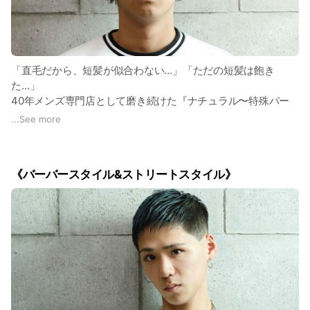
短髪のニュアンスや拘りが理解できない、それを実現する繊細
な技術力がないため、美容室で刈り上げやフェードカットを施
す短髪スタイルをオーダーしても、満足いかないことが多いで
しょう。
「直毛だから、短髪が似合わない…」「ただの短髪は飽き
た…」
また、フェードカットには「特殊なバリカン(道具)」と「バリ
40年メンズ専門店として磨き続けた『ナチュラル〜特殊パー
カンの技術」が必須になります。
マ』
...
See more
バーバースタイルの本場であるアメリカから伝わってきた「特
当バーバーは、メンズカットだけでなく「メンズパーマ」も得
殊なバリカン(道具)」と「バリカンの技術」を取り入れなけれ
意とし、研究し続けております。
《バーバースタイル&ストリートスタイル》
ば、フェードカットを実現することはできません。
なぜか？と言うと「パーマをかけないとお客様の希望通りのヘ
ですので、
アスタイルにできない」ことがあるからです。
美容室はもちろん、それらを理解・習得できていない町の床屋
例えば、
では、見よう見真似のフェードカットはできても、本物のフェ
・直毛、剛毛の場合は、カールやウェーブ、クセ毛風や髪を寝
ードカットはできません。
かせたヘアスタイル
・細毛、軟毛の場合は、前髪やトップを立たせたボリュームあ
CHILL CHAIRでは、約40年間、床屋としてメンズカット（短
るヘアスタイル