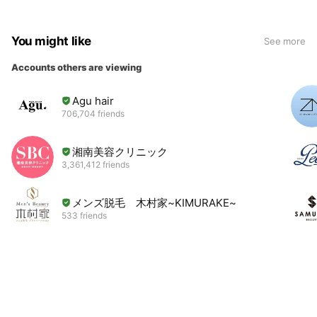
8,800円〜）
You might like
・カット＋ツイスト&スパイラルパーマ（弱め〜強め）
See more
通常価格16,000円〜（税込17,600円〜）→12,800円〜（税込
Accounts others are viewing
14,080円〜）
Agu hair
・カット＋特殊パーマ（ソフトドレッド・アフロ系の針金を使
706,704 friends
うパーマ） ※本格的なドレッドは非対応
※特殊パーマの予約は「お電話」か「LINE」のみ対応
通常価格22,000円〜（税込24,200円〜）→17,600円〜（税込
湘南美容クリニック
3,361,412 friends
19,360円〜）
・カット＋ワンカラー
メンズ脱毛 木村家~KIMURAKE~
通常価格10,000円〜（税込11,000円〜）→8,000円〜（税込
533 friends
8,800円〜）
・カット＋白髪染め
通常価格8,000円〜（税込8,800円〜）→6,400円〜（税込
7,040円〜）