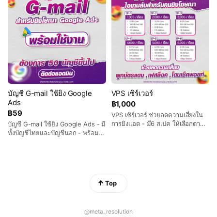
บัญชี G-mail ใช้ยิง Google
VPS เซิร์เวอร์
Ads
฿1,000
฿59
VPS เซิร์เวอร์ ช่วยลดความเสี่ยงใน
การยิงแอด - มี6 สเปค ให้เลือกตาม
บัญชี G-mail ใช้ยิง Google Ads - มี
งบและการใช้งาน - ลดความเสี่ยง
ทั้งบัญชีไทยและบัญชีนอก - พร้อม
เฟสแดง,แอดโดนปิด,โดนเช็คพอยท์ -
ใช้งานได้ทันที - มีการรับประกันหลัง
เปลี่ยน IP ได้ - มีทีมงานคอยช่วย
การขาย
เหลือตั้งแต่เริ่มต้น
Top
@meta_resolution