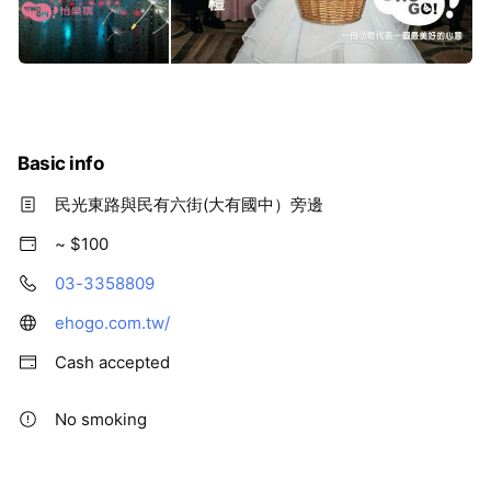
全館千樣商品，自取免運、實物展售❤ 北台最多婚物，全部現
貨批售👍歡迎來尋寶✨
Basic info
民光東路與民有六街(大有國中）旁邊
~ $100
03-3358809
ehogo.com.tw/
Cash accepted
No smoking