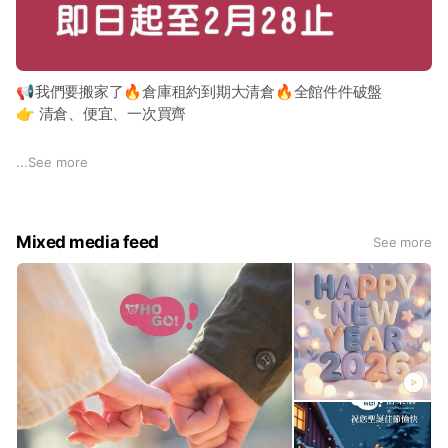
📢我們要搬家了🔥倉庫租約到期大清倉🔥全館件件破盤
👉 清倉、便宜、一次買齊
【📢 清倉出清通知】 因公司倉庫整理，配件全面清倉超值好物
...
See more
💥
🎀 倉庫大整理 全部出清！婚禮小物、結婚禮物、婚禮位上禮、
Mixed media feed
See more
婚禮二進小物、婚禮抽獎禮物、伴娘伴郎禮、婚俗用品、生活小
物 、生日禮物、企業贈品禮物、賓客簽名本、活動贈品.... 這裡
通通有。
📦 全面 低價特賣 ➡️ 售完為止、不再補貨！ ✔ 適合婚禮佈置
✔ 手作、包裝、活動佈置 ✔
買來備貨超划算 數量有限，
先買先贏 歡迎直接進賣場逛逛 🙏