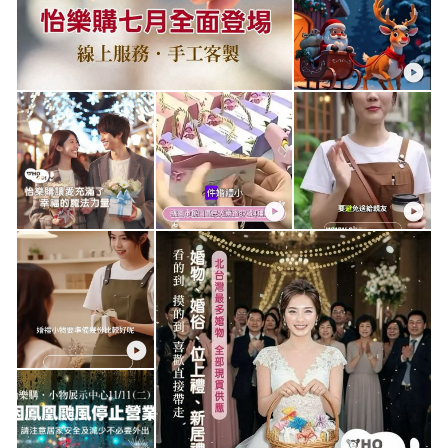
📆 清倉期間：2026/01/04 - 2026/02/28止
地址：桃園市桃園區民光東路87號4樓之1
訂購方式；
1: 歡迎來店選購
2: Line下單：lin.ee/MILIdYG
3: FB私訊下單
4:電話下單:03-3358809
GOOGLE商家上千筆五星級好評推薦，大感謝⭐️⭐️⭐️⭐️⭐️
………………………………
💝好停車（B2有城市停車場）及路邊車格車位。
💝旁邊是桃林鐵馬道。
💝我們在辦公大樓內，一樓是健身房
婚禮小物、婚俗用品、位上禮、進場禮、遊戲禮、送客禮、派對
禮物⋯🥳滿滿好物現貨展示。