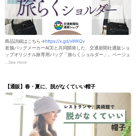
りますので、ご注文はお早めにお願いいたします。
・8月7日（金）15時以降にご注文いただいた場合
・コンビニ支払いで、8月7日（金）15時までにご入金確認が
取れなかった場合
■営業再開
商品詳細はこちら→
https://x.gd/xWKQv
2026年8月17日（月）午前10時より通常営業
老舗バッグメーカーACEと共同開発した、交通新聞社通販ショ
休業期間中のご注文につきましては、一部の商品を除き8/20頃
ップオリジナル旅専用バッグ「旅らくショルダー」。ベージュ
からの発送となります。あらかじめご了承ください。
とブラックの2色で好評発売中！
...
See more
お客様にはご不便をおかけいたしますが、ご理解のほどよろし
くお願いいたします。
【通販】春・夏に、脱がなくていい帽子