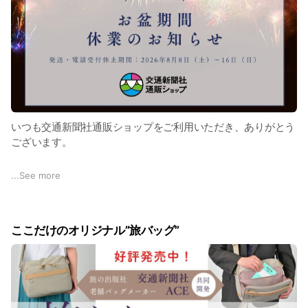
いつも交通新聞社通販ショップをご利用いただき、ありがとう
ございます。
誠に勝手ながら、下記の期間をお盆休みとさせていただきま
...
See more
す。
■休業期間
ここだけのオリジナル”旅バッグ”
2026年8月8日（土）～16日（日）
※電話受付は休止、WEB・FAXでの注文は受け付けています
が、通常商品の発送はお休みとなります。
以下の場合と一部の商品につきましては18日以降の発送とな