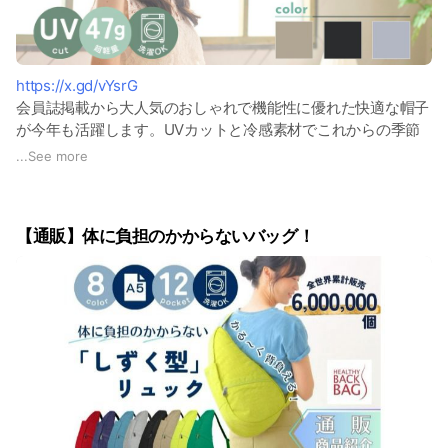
https://x.gd/vYsrG
会員誌掲載から大人気のおしゃれで機能性に優れた快適な帽子
が今年も活躍します。UVカットと冷感素材でこれからの季節
のおでかけに大活躍！お取り扱いはS・M・Lサイズ、3色展開
...
See more
です。
【通販】体に負担のかからないバッグ！