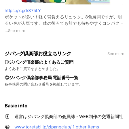
https://x.gd/375LY
ポケットが多い！軽く背負えるリュック。8色展開ですが、明
るい色が人気です。体の後ろでも前でも持ちやすくコンパクト
なので、人の多い場所へのおでかけにおすすめです。
...
See more
ジパング倶楽部お役立ちリンク
See more
◎ジパング倶楽部のよくあるご質問
よくあるご質問をまとめました。
◎ジパング倶楽部事務局 電話番号一覧
各事務局の問い合わせ番号を掲載しています。
Basic info
運営はジパング倶楽部の会員誌・WEB制作の交通新聞社
www.toretabi.jp/zipangclub/
1 other items