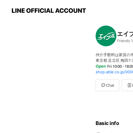
エイ
Friends
1
仲介手数料は家賃の
東京都 足立区 梅田7-3
Open
Fri 10:00 - 18:0
shop.able.co.jp/00
Mon
13:00 - 18:00
Tue
Closed
Wed
13:00 - 18:00
Chat
Thu
13:00 - 18:00
Fri
10:00 - 18:00
Sat
10:00 - 18:00
Sun
10:00 - 18:00
8/5（休業日）祝日の営
Basic info