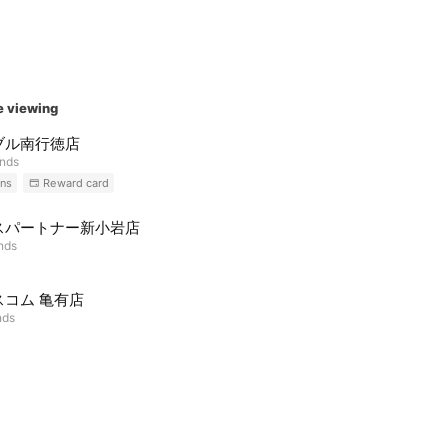
e viewing
ブル南行徳店
ends
ns
Reward card
スパートナー新小岩店
ends
スコム 亀有店
nds