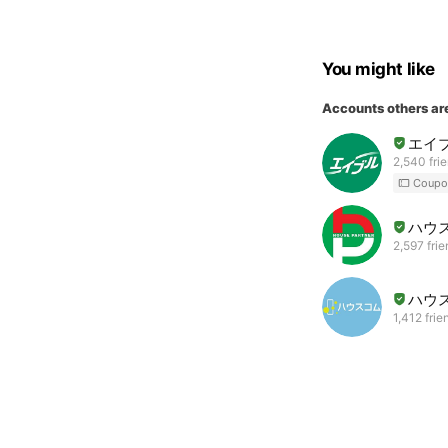
You might like
Accounts others ar
エイ
2,540 fri
Coupo
ハウ
2,597 fri
ハウ
1,412 frie