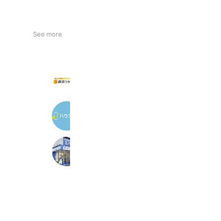
See more
賃貸プラスティー行徳店
1,891 friends
ハウスコム 松戸店
2,500 friends
エバンス蕨店
1,412 friends