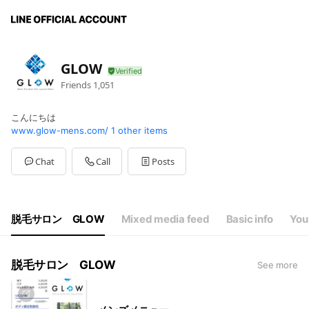
GLOW
Friends
1,051
こんにちは
www.glow-mens.com/
1 other items
Chat
Call
Posts
脱毛サロン GLOW
Mixed media feed
Basic info
You
脱毛サロン GLOW
See more