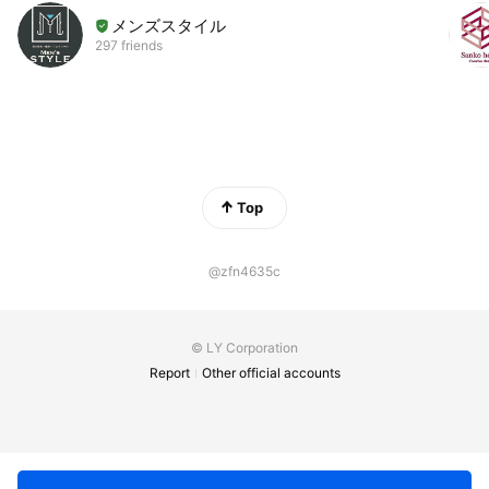
メンズスタイル
297 friends
Top
@zfn4635c
© LY Corporation
Report
Other official accounts