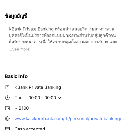
เรานำแนวคิดการลงทุนอย่างยั่งยืน (Sustainable Investment) มา
ประยุกต์ใช้ในการวิเคราะห์ทางการเงินและการลงทุน พร้อม
ข้อมูลบัญชี
สนับสนุนธุรกิจที่คำนึงถึงสังคม สิ่งแวดล้อม และบรรษัทภิบาล เพื่อยก
ระดับความมั่งคั่งของคุณ สู่พลังแห่งการสร้างความเปลี่ยนแปลง
KBank Private Banking พร้อมนำเสนอบริการธนาคารส่วน
สร้างผลตอบแทนในระยะยาวและสร้างผลกระทบเชิงบวกต่อสังคม
บุคคลซึ่งเป็นบริการที่ออกแบบมาเฉพาะสำหรับกลุ่มลูกค้าคน
และสิ่งแวดล้อม เพื่อร่วมสร้างโลกที่ดีขึ้น ให้คนรุ่นถัดไปได้ใช้ชีวิต
พิเศษของธนาคารเพื่อให้ครอบคลุมถึงความสะดวกสบาย และ
อย่างมีคุณภาพ
เหนือกว่าในทุกแง่มุม
...
See more
Basic info
KBank Private Banking
Thu
00:00 - 00:00
~ ฿100
www.kasikornbank.com/th/personal/privatebanking/Pages/default.aspx
Cash accepted