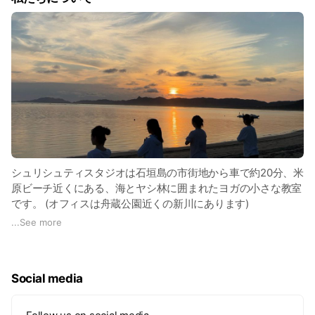
connecting with nature,” we offer: • Beach
Yoga at beautiful and peaceful natural beaches
• Yoga and Dance Classes (in-person and
online) • Retreat Experiences to fully immerse
yourself in the beauty of Ishigaki Island • SUP
Yoga Most of our guests are complete
beginners to yoga and SUP. As all sessions are
private and limited to one group at a time, you
can relax and enjoy the experience at your
own pace with personalized guidance.
Surrounded by the rich natural beauty of
Ishigaki Island, we invite you to experience
deep relaxation and a moment of tranquility.
All sessions are available by reservation and
シュリシュティスタジオは石垣島の市街地から車で約20分、米
must be booked by the day before.
原ビーチ近くにある、海とヤシ林に囲まれたヨガの小さな教室
です。 (オフィスは舟蔵公園近くの新川にあります)
「自分とつながり、自然とつながる」をコンセプトに、
...
See more
●美しく静かな天然ビーチへご案内するビーチヨガ
●ヨガ・ダンス教室(対面・オンライン)
●石垣島をたっぷり味わうリトリート
Social media
●SUPヨガ
を開催。
参加される方のほとんどがヨガやSUP初めての方ばかりです。