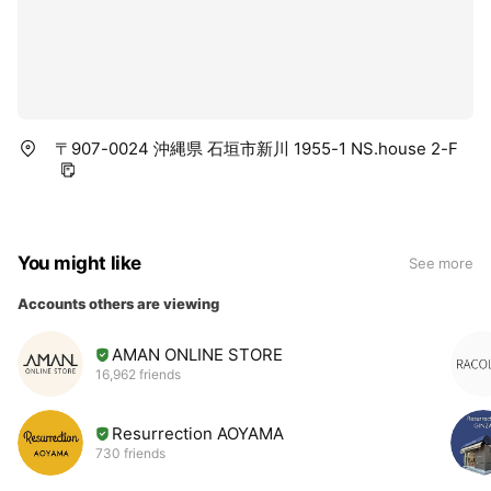
〒907-0024 沖縄県 石垣市新川 1955-1 NS.house 2-F
You might like
See more
Accounts others are viewing
AMAN ONLINE STORE
16,962 friends
Resurrection AOYAMA
730 friends