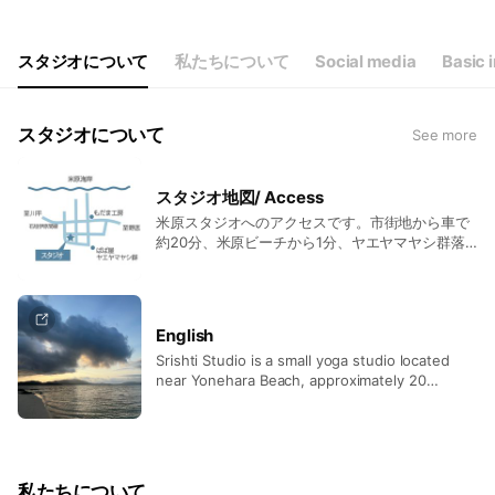
スタジオについて
私たちについて
Social media
Basic 
スタジオについて
See more
スタジオ地図/ Access
米原スタジオへのアクセスです。市街地から車で
約20分、米原ビーチから1分、ヤエヤマヤシ群落
からすぐです。駐車場あり。ご予約時に詳細ご案
内いたします。 Directions to the Yonehara
Studio: The studio is approximately a 20-
minute drive from downtown Ishigaki. It is
English
located just 1 minute from Yonehara Beach and
Srishti Studio is a small yoga studio located
close to the Yaeyama Palm Grove. Parking is
near Yonehara Beach, approximately 20
available on site. Detailed directions will be
minutes by car from downtown Ishigaki,
provided upon booking.
surrounded by the island’s beautiful ocean and
lush palm forests. (Our office is located in
Arakawa, near Funakura Park.) With the
concept of “Connecting with yourself,
私たちについて