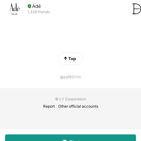
Adé
1,328 friends
Top
@zef9311m
© LY Corporation
Report
Other official accounts