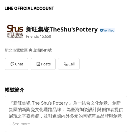
新旺集瓷TheShu'sPottery
Friends
15,658
新北市鶯歌區 尖山埔路81號
Chat
Posts
Call
帳號簡介
『新旺集瓷 The Shu’s Pottery 』為一結合文化創意、創新
氛圍的新陶瓷文化通路品牌； 為臺灣陶瓷設計與創作者提供
展現之平臺典範，並引進國內外多元的陶瓷商品品牌與創意
設計生活商品。 文化教育方面有『許新旺紀念博物館』與
...
See more
『新旺集瓷陶藝教室』，肩負鶯歌陶瓷文化的宣傳與陶瓷教