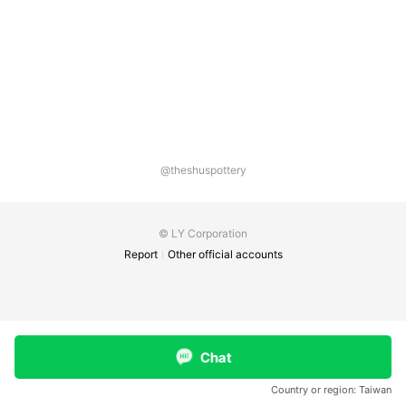
學體驗。 新旺代表著傳承、集瓷代表著創新，2009年，我
們整合再創新； 從阿公開始到我們，往前邁步、不斷進步！
永不停歇的信念!為新陶瓷生命而生！ Keep going
forward！
@theshuspottery
© LY Corporation
Report
Other official accounts
Chat
Country or region:
Taiwan