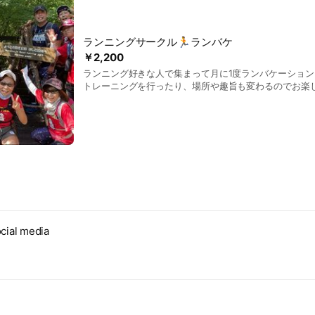
ランニングサークル🏃ランバケ
￥2,200
ランニング好きな人で集まって月に1度ランバケーショ
トレーニングを行ったり、場所や趣旨も変わるのでお楽し
https://mutsumi417.wixsite.com/runvaca
cial media