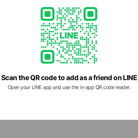
Scan the QR code to add as a friend on LINE
Open your LINE app and use the in-app QR code reader.
cial media