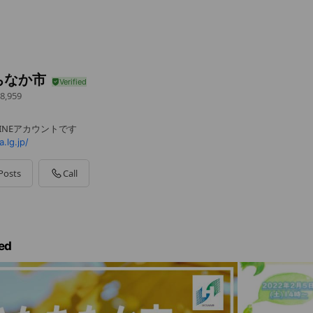
ちなか市
8,959
INEアカウントです
.lg.jp/
Posts
Call
ed