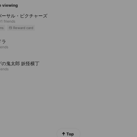
e viewing
バーサル・ピクチャーズ
1 friends
ns
Reward card
ドラ
iends
ゲの鬼太郎 妖怪横丁
riends
Top