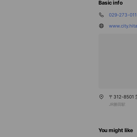
Basic info
029-273-011
www.city.hita
〒312-850
JR勝田駅
You might like