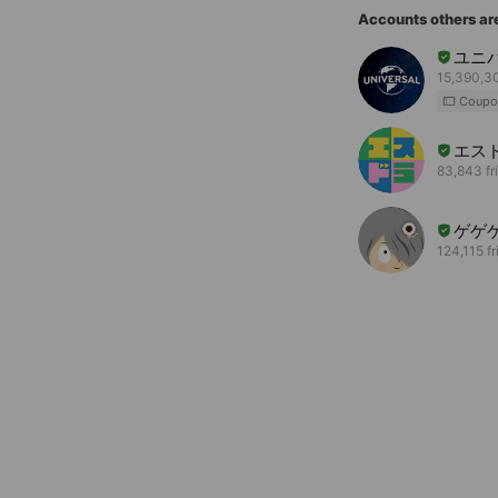
Accounts others ar
ユニ
15,390,30
Coupo
エス
83,843 fr
ゲゲ
124,115 f