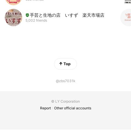
手芸と生地の店 いすず 楽天市場店
5,002 friends
Top
@zbs7031k
© LY Corporation
Report
Other official accounts