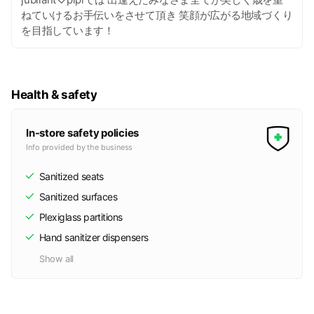
ねていけるお手伝いをさせて頂き 笑顔が広がる地域づくり
を目指しています！
Health & safety
In-store safety policies
Info provided by the business
Sanitized seats
Sanitized surfaces
Plexiglass partitions
Hand sanitizer dispensers
Show all