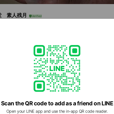
堂 素人残月
46
しさは玄人！
Call
Posts
Reward cards
e viewing
オ
iends
Scan the QR code to add as a friend on LINE
Open your LINE app and use the in-app QR code reader.
ヒ飲料