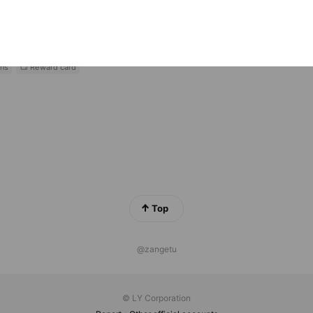
6 friends
･コーラ
6 friends
ns
Reward card
Top
@zangetu
© LY Corporation