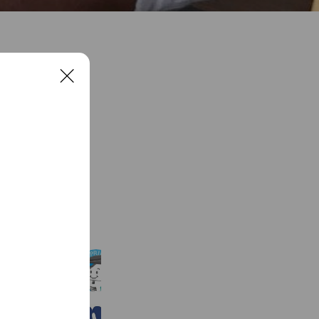
C
l
o
s
e
See more
ネットワークプリント
2,924,499 friends
Coupons
Reward card
ナフコ 南那珂川店