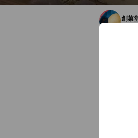
創菓
Friends
3
素朴なお菓子、美味
福岡県 久留米市 花畑
Chat
You might like
Accounts others ar
オレ
23,851 fr
アサ