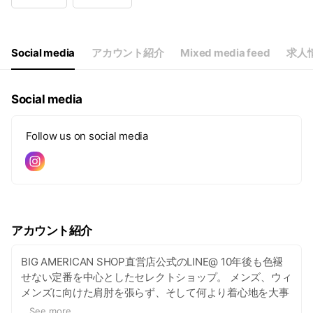
Wed
10:30 - 19:30
Thu
10:30 - 19:30
Fri
10:30 - 19:30
Sat
10:30 - 19:30
Social media
アカウント紹介
Mixed media feed
求人
Social media
Follow us on social media
アカウント紹介
BIG AMERICAN SHOP直営店公式のLINE@ 10年後も色褪
せない定番を中心としたセレクトショップ。 メンズ、ウィ
メンズに向けた肩肘を張らず、そして何より着心地を大事
にしたオーセンティックまたはトレンディーなインポート
...
See more