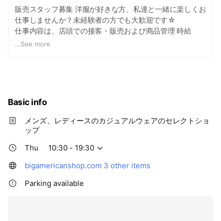
販売スタッフ募集 洋服が好きな方、私達と一緒に楽しくお
仕事しませんか？未経験者の方でも大歓迎です☆
仕事内容は、店頭での接客・販売および商品管理 時給
1,000円〜
...
See more
※研修期間(１ヶ月程度)は時給950円
各種保険完備、交通費支給、従業員割引制度有、正社員登
用制度有
車通勤可(南店、津島店、東岡山店、丸亀店)
※勤務時間は店舗によって異なります。
Basic info
詳しくはこちらまでお問合せ下さい。
メンズ、レディースのカジュアルウェアのセレクトショ
お問合せ先
ップ
ビッグアメリカンショップ 株式会社
Thu
10:30 - 19:30
担当:近藤 086-253-2881
bigamericanshop.com
3 other items
Parking available