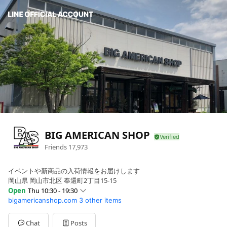
BIG AMERICAN SHOP
Friends
17,973
イベントや新商品の入荷情報をお届けします
岡山県 岡山市北区 奉還町2丁目15-15
Open
Thu 10:30 - 19:30
bigamericanshop.com
3 other items
Sun
10:30 - 19:30
Mon
10:30 - 19:30
Tue
10:30 - 19:30
Chat
Posts