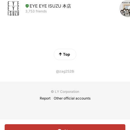
EYE EYE ISUZU 本店
3,753 friends
Top
@zag2528i
© LY Corporation
Report
Other official accounts