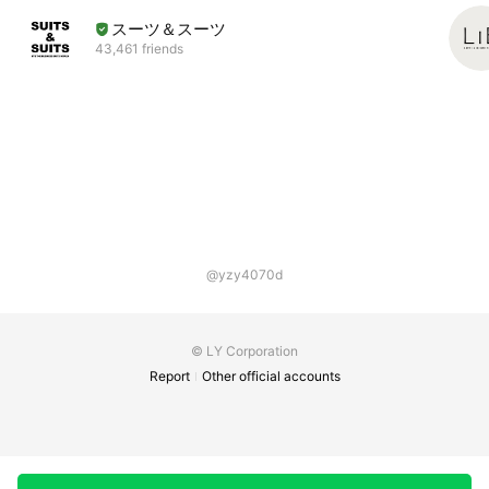
スーツ＆スーツ
43,461 friends
@yzy4070d
© LY Corporation
Report
Other official accounts