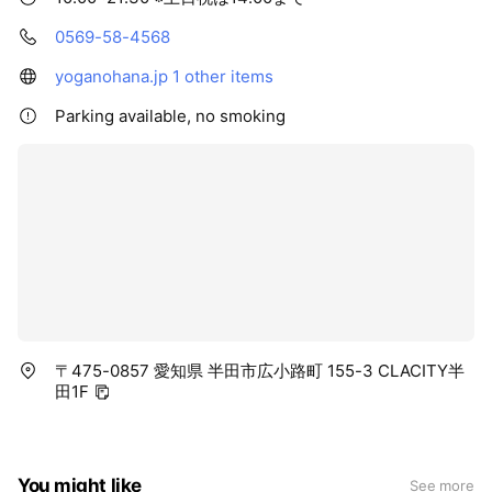
0569-58-4568
yoganohana.jp
1 other items
Parking available, no smoking
〒475-0857 愛知県 半田市広小路町 155-3 CLACITY半
田1F
You might like
See more