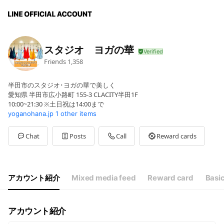
スタジオ ヨガの華
Friends
1,358
半田市のスタジオ･ヨガの華で美しく
愛知県 半田市広小路町 155-3 CLACITY半田1F
10:00~21:30 ※土日祝は14:00まで
yoganohana.jp
1 other items
Chat
Posts
Call
Reward cards
アカウント紹介
Mixed media feed
Reward card
Basic
アカウント紹介