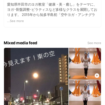
愛知県半田市のヨガ教室「健康・美・癒し」をテーマに、
ヨガ･骨盤調整･ピラティスなど多様なクラスを展開してお
ります。 2015年から知多半島初「空中ヨガ・アンチグラ
ビティフィットネス」もスタートしました。 笑顔あふれる
...
See more
楽しいレッスンが魅力のヨガスタジオです。
Mixed media feed
See more