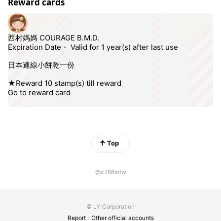
Reward cards
選以下連結加入社群！
https://line.me/ti/g2/AOSQT6vcD2C19_fRwFhif5buwraHDUV
x-KF2bw?
utm_source=invitation&utm_medium=link_copy&utm_campa
ign=default
Top
@c788intw
© LY Corporation
Report
Other official accounts