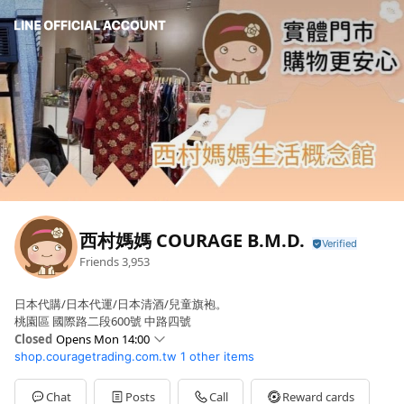
西村媽媽 COURAGE B.M.D.
Friends
3,953
日本代購/日本代運/日本清酒/兒童旗袍。
桃園區 國際路二段600號 中路四號
Closed
Opens Mon 14:00
shop.couragetrading.com.tw
1 other items
Sun
Closed
Mon
14:00 - 19:30
Tue
14:00 - 19:30
Chat
Posts
Call
Reward cards