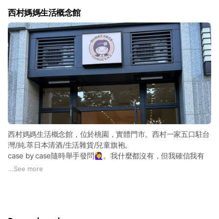
西村媽媽生活概念館
西村媽媽生活概念館，位於桃園，實體門市。西村一家五口駐台
灣/純.萃日本清酒/生活雜貨/兒童旗袍。
case by case隨時舉手發問🙋‍♀️。我什麼都沒有，但我確信我有
「誠信·用愛發電」
...
See more
日本大小事/543 跟商品代購無關都可以聊聊討論。
🙋‍♀️發問官方賴連結🔗
https://lin.ee/bXFu9EN
👑VVip 社群：您已被邀請加入「西村媽媽生活概念館」！請點