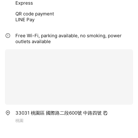
Express
QR code payment
LINE Pay
Free Wi-Fi, parking available, no smoking, power
outlets available
33031 桃園區 國際路二段600號 中路四號
桃園