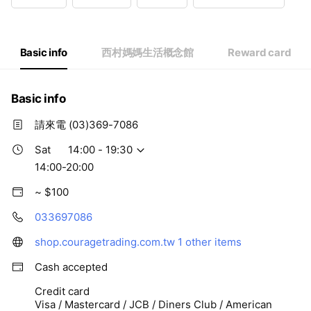
Wed
14:00 - 19:30
Thu
14:00 - 19:30
Fri
14:00 - 19:30
Sat
14:00 - 19:30
Basic info
西村媽媽生活概念館
Reward card
14:00-20:00
Basic info
請來電 (03)369-7086
Sat
14:00 - 19:30
14:00-20:00
~ $100
033697086
shop.couragetrading.com.tw
1 other items
Cash accepted
Credit card
Visa / Mastercard / JCB / Diners Club / American