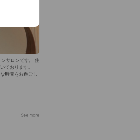
ンサロンです。 住
頂いております。
沢な時間をお過ごし
イシャル、ヘッドと
に合わせてコースも
イダルなどなんで
See more