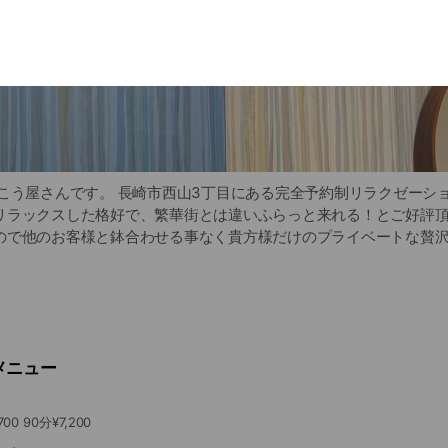
こう屋さんです。 長崎市西山3丁目にある完全予約制リラクゼーショ
リラックスした格好で、繁華街とは違いふらっと来れる！とご好評
ので他のお客様と鉢合わせる事なく貴方様だけのプライベートな贅
もボディケア、リフレクソロジー、オイルトリートメント、小顔フェ
身余すことなくトリートメントをご堪能頂けます。 貴方様のご要望
。 疲労回復や、肩こり腰痛の改善、眼精疲労、代謝UP、痩身やブラ
い。 駐車場も完備しておりますので、お気軽にご予約下さい。
メニュー
60分¥5,000 30分¥2,700 90分¥7,200