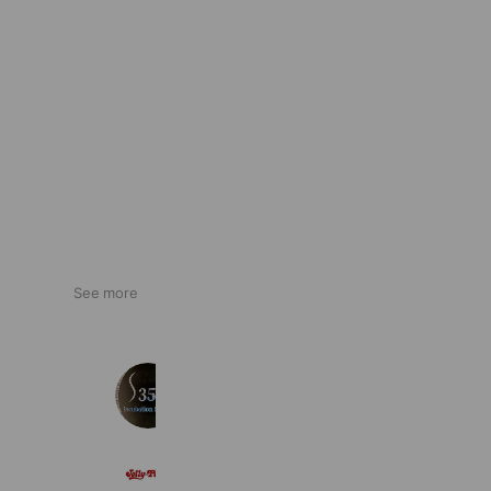
See more
PH7-Sk
139 friends
ジョリーパスタ文教町店
464 friends