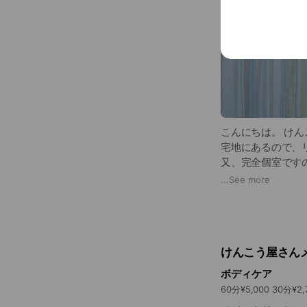
こんにちは。 けん
宅地にあるので、
又、完全個室です
下さい。 コース
...
See more
頭～つま先まで全
作成していきます
もお申し付け下さ
けんこう屋さん
ボディケア