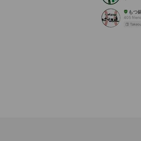
もつ
405 frien
Takeo