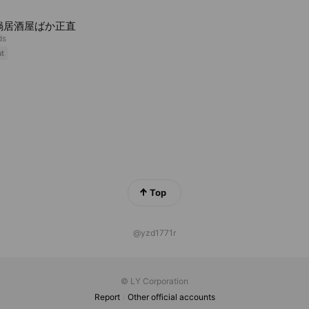
鍋居酒屋ばか正直
ds
ut
Top
@yzd1771r
© LY Corporation
Report
Other official accounts