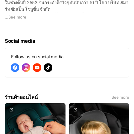
ในช่วงต้นปี 2553 จนกระทั่งถึงปัจจุบันนับกว่า 10 ปี โดย บริษัท สมา
ร์ท ซิมเปิ้ล โซลูชั่น จำกัด
เชิญพบได้ที่ร้าน B-Smart ทั้ง 2 สาขา ดังนี้
...
See more
📍 B-Smart สาขา ลาดพร้าว อยู่ระหว่าง ลาดพร้าว 124 กับ
ลาดพร้าว 126 ติดถนนลาดพร้าว เปิด 09:00 - 19:00 น.
📍 B-Smart สาขา centealwOrld ชั้น 2 โซน Forum (F214) ติด
Social media
กับร้าน ZARA ตรงข้ามลานไอซ์สเก็ต The Rink เปิด 10:00 - 22:00
น.
Follow us on social media
ร้านค้าออนไลน์
See more