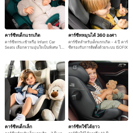
คาร์ซีทเด็กแรกเกิด
คาร์ซีทหมุนได้ 360 องศา
คาร์ซีทกระเช้าหรือ Infant Car
คาร์ซีทสำหรับเด็กแรกเกิด - 4 ปี คาร์
Seats เลือกความอุ่นใจเป็นพิเศษ ได้
ซีทรองรับการติดตั้งด้วยระบบ ISOFIX
มากกว่าเดิม เพราะร่างกายของเด็ก
แรกเกิดยังเปราะบาง จึงยิ่งต้องใส่่ใจ
ในรายละเอียด ตลอดการเดินทาง
คาร์ซีทกระเช้าออกแบบมาเฉพาะเพื่อ
รองรับพัฒนาการของสรีระสำหรับ
เด็กแรกเกิด เพื่อการเติบโตที่เหมาะ
สมตลอดช่วงวัยอ่อนเยาว์ของลูกน้อย
และสามารถใช้งานร่วมกับรถเข็นเด็ก
แบบ Travel System ได้อย่างลงตัว
คาร์ซีทเด็กเล็ก
คาร์ซีทใช้ได้ยาว