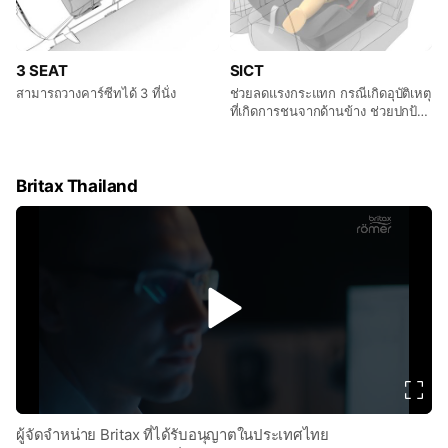
3 SEAT
SICT
สามารถวางคาร์ซีทได้ 3 ที่นั่ง
ช่วยลดแรงกระแทก กรณีเกิดอุบัติเหตุ
ที่เกิดการชนจากด้านข้าง ช่วยปกป้อง
เด็กบริเวณศีรษะจรดตลอดลำตัวเด็ก
Britax Thailand
v
i
d
e
o
ผู้จัดจำหน่าย Britax ที่ได้รับอนุญาตในประเทศไทย