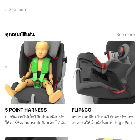
Britax Römer ผู้ผลิตและพัฒนาคาร์ซีทสำหรับเด็กทุกวัย ตั้งแต่คาร์
...
See more
ซีทเด็กแรกเกิด คาร์ซีทกระเช้าไปจนถึงคาร์ซีทเด็กโต หรือ Booster
Seat ผ่านการทดสอบมาตรฐานคุณภาพด้านความปลอดภัย ที่สูงกว่า
มาตรฐานสากลกำหนด ทั้งในยุโรปและสหรัฐอเมริกา ECE R44 และ
คุณสมบัติเด่น
See more
ECE R129 Britax ยังเป็นผู้นำในนวัตกรรมความปลอดภัย สำหรับ
คาร์ซีทเด็ก ที่สำคัญอย่างมาก เช่น นวัตกรรมระบบ ISOFIX และ
Secure Guard
พร้อมรางวัลการันตีจากบริษัทชั้นนำ ด้านอุตสาหกรรมรถยนต์ของ
โลก
ที่เน้นความปลอดภัยของลูกมาเป็นอันดับ 1 เสมอ บนคาร์ซีท Britax
5 POINT HARNESS
FLIP&GO
การรัดสายให้เด็กได้แน่นพอดีจะทำ
สามารถเปลี่ยนโหมดได้อย่างง่ายดาย
ให้คาร์ซีทสามารถปกป้องเด็ก ได้เต้ม
สามารถให้เด็กนั่งในแบบ High Back
ประสิทธิภาพ ฟังก์ชั่นสายรัด 5 จุด
Booster ได้ สำหรับเด็กที่มีน้ำหนัก
มอบความปลอดภัยที่ดีที่สุด ในการรัด
15-36 kg
เด็กน้อยให้อยู่ในชั้นการปกป้องของ