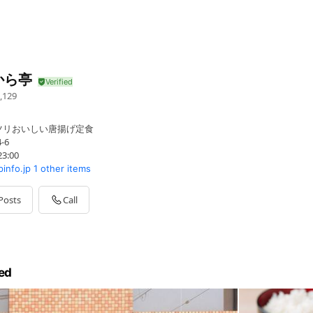
から亭
,129
ツリおいしい唐揚げ定食
-6
23:00
pinfo.jp
1 other items
Posts
Call
ed