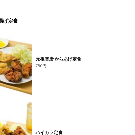
揚げ定食
元祖替唐 からあげ定食
780円
ハイカラ定食