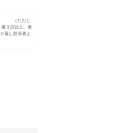
０円 （ただし
、週３日以上。食
折り返し担当者よ