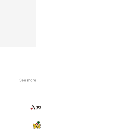
See more
アスプラ
12,416 friends
Coupons
Reward card
びっくりドンキー