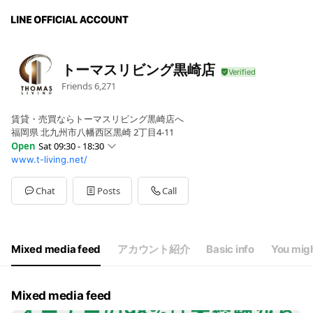
トーマスリビング黒崎店
Friends
6,271
賃貸・売買ならトーマスリビング黒崎店へ
福岡県 北九州市八幡西区黒崎 2丁目4-11
Open
Sat 09:30 - 18:30
www.t-living.net/
Sun
09:30 - 18:30
Mon
09:30 - 18:30
Tue
09:30 - 18:30
Chat
Posts
Call
Wed
09:30 - 18:30
Thu
09:30 - 18:30
Fri
09:30 - 18:30
Sat
09:30 - 18:30
Mixed media feed
アカウント紹介
Basic info
You migh
Mixed media feed