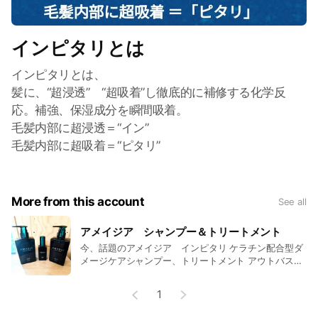
インピタリとは
インピタリとは、
髪に、“超浸透” “超吸着”し徹底的に補修する化学反
応。補強、保湿成分を瞬間吸着。
毛髪内部に超浸透＝“イン”
毛髪内部に超吸着＝“ピタリ”
More from this account
See all
アメイジア シャンプー＆トリートメント
今、話題のアメイジア インピタリ ケラチン配合型ダ
メージケアシャンプー、トリートメント アウトバスに
は、濃厚なケア成分配合の補修系オイル
1