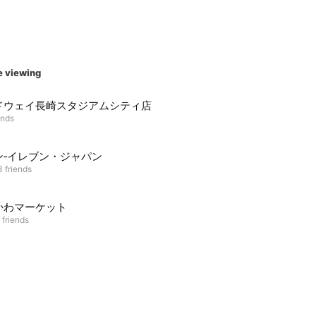
e viewing
ドウェイ長崎スタジアムシティ店
ends
ン‐イレブン・ジャパン
3 friends
かわマーケット
 friends