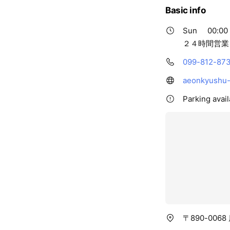
Basic info
Sun
00:00 
２４時間営業
099-812-87
aeonkyushu-m
Parking avail
〒890-006