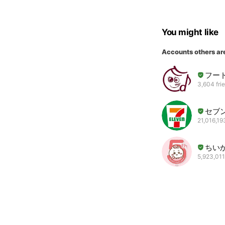
You might like
Accounts others ar
フー
3,604 fri
セブ
21,016,19
ちい
5,923,011