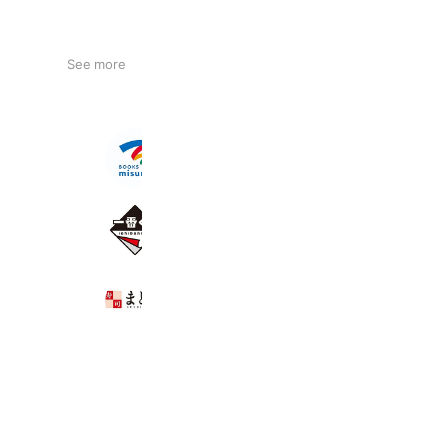
See more
ブックスミスミオプシア
4,574 friends
一番くじ
11,406,025 friends
寿司まどか武岡ピュアタウン店
3,414 friends