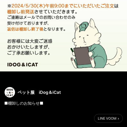
ペット服 iDog＆iCat
■棚卸しのお知らせ■
2024/5/30(木)～5/31(金)の約2日間、IDOG＆ICATは棚卸業務を
LINE VOOM
させていだたきます。