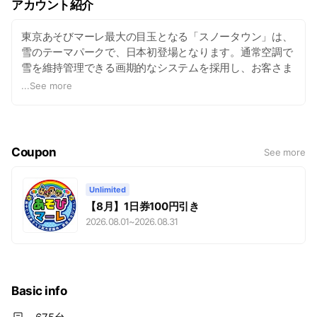
アカウント紹介
東京あそびマーレ最大の目玉となる「スノータウン」は、
雪のテーマパークで、日本初登場となります。通常空調で
雪を維持管理できる画期的なシステムを採用し、お客さま
は体感温度約１８～２０℃という快適な空間で 、プレイ
...
See more
グラウンドでの雪遊びやそり滑りなど“３６５日雪が降る
世界”スノータウンを思う存分楽しむことができます。 こ
のほか、１周約２４０mの「室内ミニエクスプレス電車」
や電動ゴーカート、カラフルなクルマに乗ってボール投げ
Coupon
See more
ゲームを楽しむ「ボールシュート」、さまざまなエアー遊
具を揃えた「ふわふわランド」など、お客さまが実際に体
Unlimited
験・体感できるあそびを中心に大小２０を超えるアトラク
【8月】1日券100円引き
ションを取り揃えています。 入場料は一日遊び放題（スノ
2026.08.01
~
2026.08.31
ータウンなど一部アトラクションは別料金）に設定してお
り、子供から大人までお客さまを飽きさせることはありま
せん。施設内にフードコートも併設し、買い物などに来ら
れた近隣のお客さまはもちろん、遠方から電車や車でお越
しのお客さまにも一日中お楽しみいただける施設となって
Basic info
おり幼稚園・保育園や小学校の遠足などにもご利用いただ
けます。