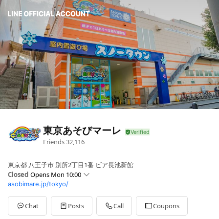
東京あそびマーレ
Friends
32,116
東京都 八王子市 別所2丁目1番 ビア長池新館
Closed
Opens Mon 10:00
asobimare.jp/tokyo/
Sun
10:00 - 18:00
Mon
10:00 - 18:00
Tue
10:00 - 18:00
Chat
Posts
Call
Coupons
Wed
10:00 - 18:00