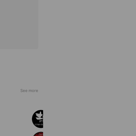
See more
土間土間 川崎リバーク店
10,240 friends
Book