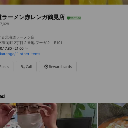
道ラーメン赤レンガ鶴見店
7,028
ける北海道ラーメン店
豊岡町 2丁目２番地 フーガ２ B101
30,17:30 - 21:00
akarenga/
1 other items
0 - 20:30
0 - 21:00
 - 21:00
Posts
Call
Reward cards
0 - 21:00
- 21:00
0 - 21:00
ed