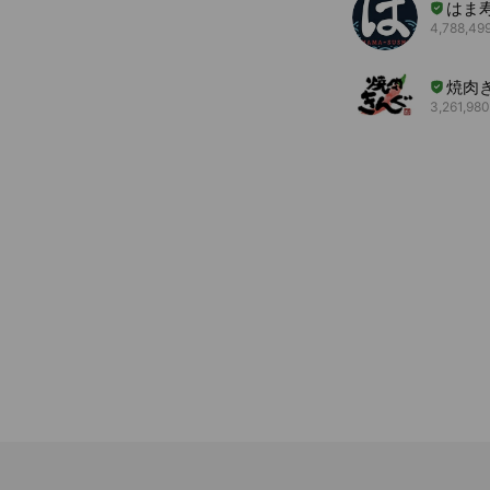
はま
4,788,499
焼肉
3,261,980