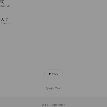
寿司
 friends
きんぐ
 friends
Top
@yqb9242r
© LY Corporation