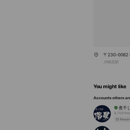
〒230-00
JR鶴見駅
You might like
Accounts others ar
煮干
8,709 fri
Rewar