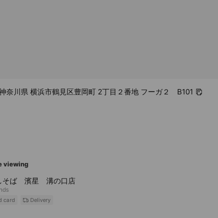
62 神奈川県 横浜市鶴見区豊岡町 2丁目２番地 フーガ２ B101
e viewing
しそば 濱星 溝の口店
ends
d card
Delivery