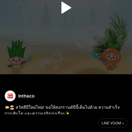
Inthaco
🌤️🏖️ สวัสดีปีใหม่ไทย! ขอให้สงกรานต์ปีนี้เต็มไปด้วย ความสำเร็จ
การเติบโต และความเจริญรุ่งเรือง✨
Thank you for your trust and partnership.
LINE VOOM
🌈 Happy Songkran Day! Wishing you a Songkran festival be
fil...