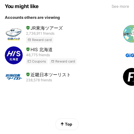
You might like
See more
Accounts others are viewing
JR東海ツアーズ
2,736,911 friends
Reward card
HIS 北海道
46,775 friends
Coupons
Reward card
近畿日本ツーリスト
238,578 friends
Top