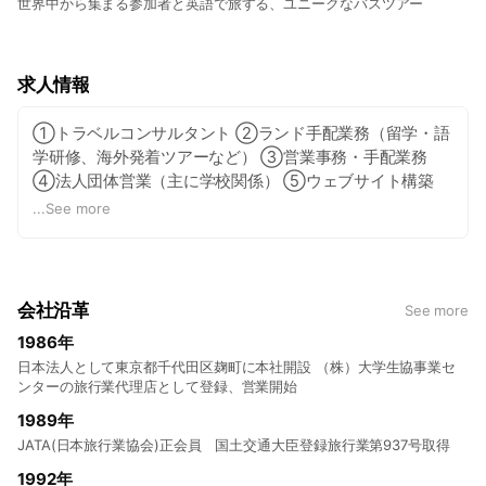
世界中から集まる参加者と英語で旅する、ユニークなバスツアー
求人情報
①トラベルコンサルタント ②ランド手配業務（留学・語
学研修、海外発着ツアーなど） ③営業事務・手配業務
④法人団体営業（主に学校関係） ⑤ウェブサイト構築
（ページ作成・修正等）および社内システム管理
...
See more
会社沿革
See more
1986年
日本法人として東京都千代田区麹町に本社開設 （株）大学生協事業セ
ンターの旅行業代理店として登録、営業開始
1989年
JATA(日本旅行業協会)正会員 国土交通大臣登録旅行業第937号取得
1992年