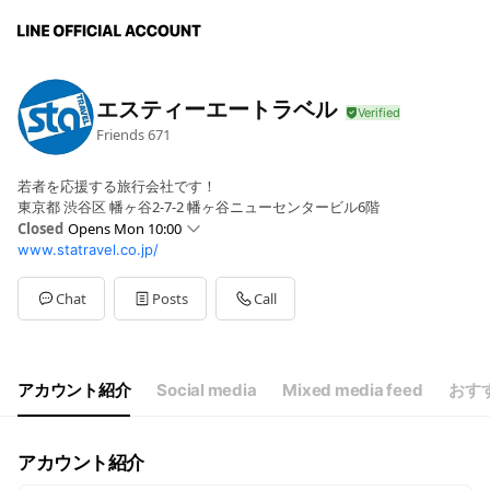
エスティーエートラベル
Friends
671
若者を応援する旅行会社です！
東京都 渋谷区 幡ヶ谷2-7-2 幡ヶ谷ニューセンタービル6階
Closed
Opens Mon 10:00
www.statravel.co.jp/
Sun
Closed
Mon
10:00 - 18:00
Tue
10:00 - 18:00
Chat
Posts
Call
Wed
10:00 - 18:00
Thu
10:00 - 18:00
Fri
10:00 - 18:00
Sat
Closed
アカウント紹介
Social media
Mixed media feed
おす
アカウント紹介