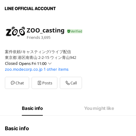
ZOO_casting
Friends
3,695
案件依頼/キャスティング/ライブ配信
東京都 港区南青山 2-2-15 ウィン青山942
Closed
Opens Fri 11:00
zoo.modecorp.co.jp
1 other items
Sun
Closed
Mon
11:00 - 20:00
Tue
11:00 - 20:00
Chat
Posts
Call
Wed
11:00 - 20:00
Thu
11:00 - 20:00
Fri
11:00 - 20:00
Sat
Closed
Basic info
You might like
チャットは24時間受付してます。
Basic info