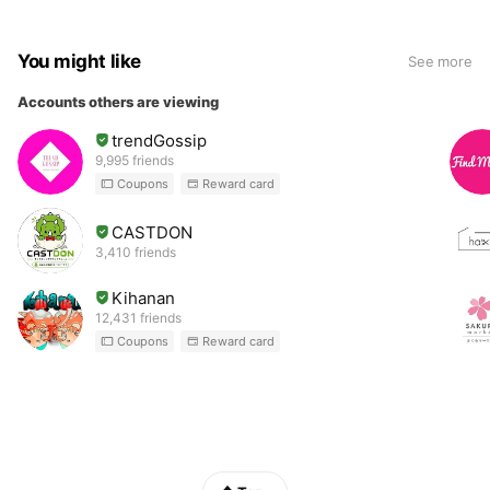
You might like
See more
Accounts others are viewing
trendGossip
9,995 friends
Coupons
Reward card
CASTDON
3,410 friends
Kihanan
12,431 friends
Coupons
Reward card