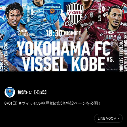
横浜FC【公式】
8/6(日) #ヴィッセル神戸 戦の試合特設ページを公開！
🔵先着5,000名様タオルマフラープレゼント✨
LINE VOOM
🔵#ほどがや区民DAY 開催
🔵小中高生限定500円チケット販売中！