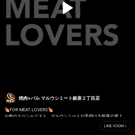
焼肉×バル マルウシミート銀座２丁目店
🍖FOR MEAT LOVERS🍖
お肉のスペシャリスト、マルウシミートが手掛ける銀座の屋上
BBQが4月14日にOPEN！
LINE VOOM
極上のバーベキューグリルを、極上の空間で。
https://www.maruushi.com/lp/bbq/