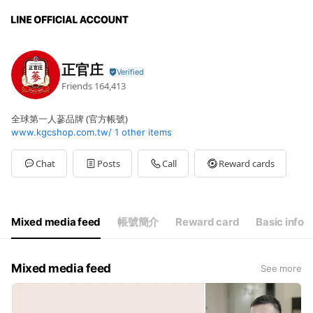
正官庄
Friends
164,413
全球第一人蔘品牌 (官方帳號)
www.kgcshop.com.tw/
1 other items
Chat
Posts
Call
Reward cards
Mixed media feed
帳號簡介
Reward card
Basic info
Mixed media feed
See more