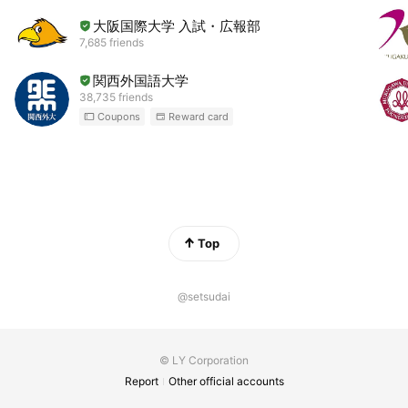
大阪国際大学 入試・広報部
7,685 friends
関西外国語大学
38,735 friends
Coupons
Reward card
Top
@setsudai
© LY Corporation
Report
Other official accounts