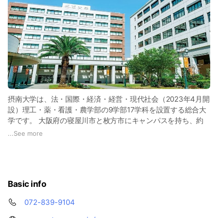
摂南大学は、法・国際・経済・経営・現代社会（2023年4月開
設）理工・薬・看護・農学部の9学部17学科を設置する総合大
学です。 大阪府の寝屋川市と枚方市にキャンパスを持ち、約
9,300人の学生が学んでいます。 心の通った少人数教育と実践
...
See more
教育に力を入れ、自らが課題を発見し、そして解決することが
できる知的専門職業人を育成しています。 将来を見すえたキ
ャリアサポートにおいても万全の支援体制を構築し、就職率は
毎年100％近い実績を達成。就職満足度も97％を超えていま
Basic info
す。
072-839-9104