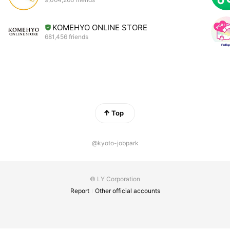
KOMEHYO ONLINE STORE
681,456 friends
Top
@kyoto-jobpark
© LY Corporation
Report
Other official accounts