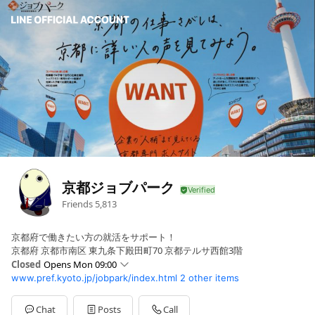
京都ジョブパーク
Friends
5,813
京都府で働きたい方の就活をサポート！
京都府 京都市南区 東九条下殿田町70 京都テルサ西館3階
Closed
Opens Mon 09:00
www.pref.kyoto.jp/jobpark/index.html
2 other items
Sun
Closed
Mon
09:00 - 19:00
Tue
09:00 - 19:00
Chat
Posts
Call