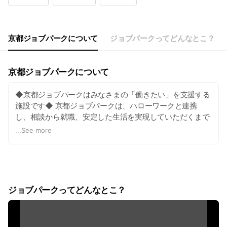
Wed
09:00 - 19:00
Thu
09:00 - 19:00
Fri
09:00 - 19:00
Sat
09:00 - 17:00
京都ジョブパークについて
ジョブパークってどんなとこ？
日曜、祝日、年末年始（12月29日～1月3日）はお休みです
京都ジョブパークについて
◆京都ジョブパークはみなさまの「働きたい」を支援する
施設です◆ 京都ジョブパークは、ハローワークと連携
し、相談から就職、安定した生活を実現していただくまで
を支援する就業支援拠点です。 大学生・留学生、若年者、
...
See more
中高年齢者や女性の方など、幅広い府民の皆さんの就業活
動をサポートします。
ジョブパークってどんなとこ？