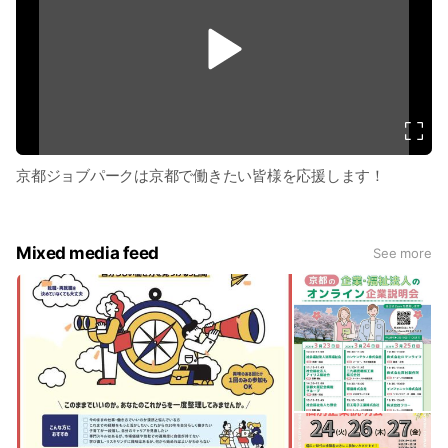
v
i
d
e
o
京都ジョブパークは京都で働きたい皆様を応援します！
Mixed media feed
See more