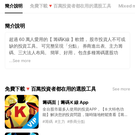
簡介說明
免費下載🔻百萬投資者都在用的選股工具
Mixed 
簡介說明
超過 60 萬人愛用的【 籌碼K線 】軟體， 股市投資人不可或
缺的投資工具。 可完整呈現「分點」 券商進出表、主力籌
碼、三大法人布局。 簡單、好用， 包含多種籌碼選股功
能、 分析贏家大戶， 主力進出無所遁形！
...
See more
免費下載🔻百萬投資者都在用的選股工具
See more
籌碼面｜籌碼 K 線 App
全台股市最多人使用的投資APP，【８大特色功
能】解決您的投資問題，隨時隨地輕鬆查看【籌碼
６大附圖指標】即時掌握主力動向，不錯過最佳進
#
籌碼
#
主力
#
券商分點
場點位，讓您搭上主力順風車！