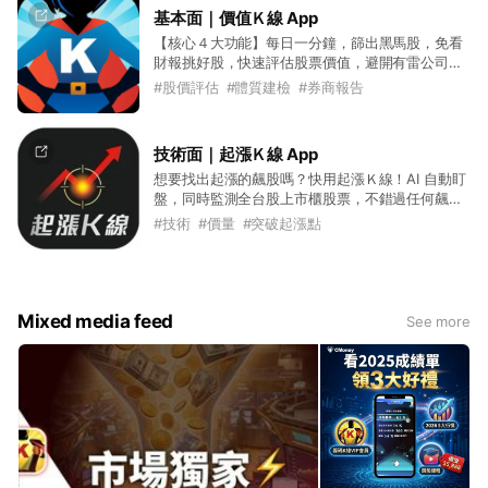
基本面｜價值Ｋ線 App
【核心４大功能】每日一分鐘，篩出黑馬股，免看
財報挑好股，快速評估股票價值，避開有雷公司，
隨時掌握最佳進場點！
#
股價評估
#
體質建檢
#
券商報告
技術面｜起漲Ｋ線 App
想要找出起漲的飆股嗎？快用起漲Ｋ線！AI 自動盯
盤，同時監測全台股上市櫃股票，不錯過任何飆股
即將發動的機會！ 內建提供：提供飆股起漲即時訊
#
技術
#
價量
#
突破起漲點
號、多空強弱趨勢線、個股多空分析表、券商庫存
股監控，還有投資討論區可以解答你所有的股市問
題。
Mixed media feed
See more