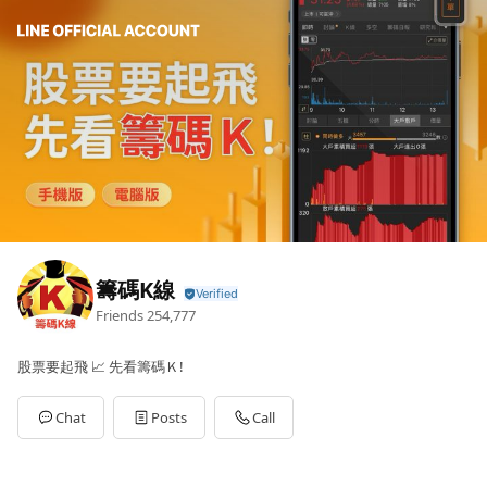
籌碼K線
Friends
254,777
股票要起飛 📈 先看籌碼Ｋ!
Chat
Posts
Call