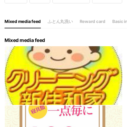
Wed
09:00 - 17:00
Thu
09:00 - 17:00
Fri
09:00 - 17:00
Sat
10:00 - 16:00
Mixed media feed
ふとん丸洗い
Reward card
Basic i
平日9:00～17:00 土日祝日10:00～16:00
Mixed media feed