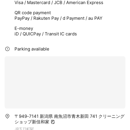
Visa / Mastercard / JCB / American Express
QR code payment
PayPay / Rakuten Pay / d Payment / au PAY
E-money
iD / QUICPay / Transit IC cards
Parking available
〒949-7141 新潟県 南魚沼市青木新田 741 クリーニング
ショップ新佳和家
JR五日町駅