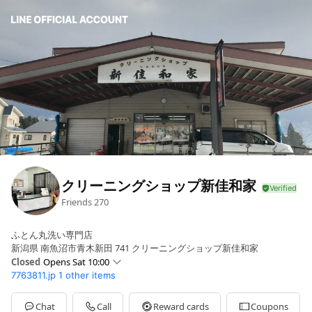
クリーニングショップ新佳和家
Friends
270
ふとん丸洗い専門店
新潟県 南魚沼市青木新田 741 クリーニングショップ新佳和家
Closed
Opens Sat 10:00
7763811.jp
1 other items
Sun
10:00 - 16:00
Mon
09:00 - 17:00
Tue
Closed
Chat
Call
Reward cards
Coupons