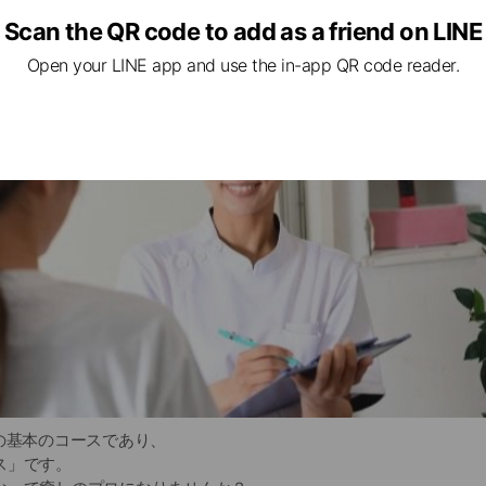
も対応しているものもございますので、遠方の方でも安心して受講
ス
Scan the QR code to add as a friend on LINE
Open your LINE app and use the in-app QR code reader.
が伝授する高い技術はもちろんのこと、広告宣伝費や運営コストと
ることによって生徒様の負担を軽減し、それぞれの夢や目標の実現
ルや学校と違う所は、運営している会社が整体サロンなどリラクゼ
間、業界をリードしてきたことです。現在も7店舗のリラクゼーショ
す。
に業界を知っているので、卒業生さんに適切な運営のノウハウを提
ジでスクールのメニューや雰囲気をご理解いただけますので、ぜひ
の基本のコースであり、
ス」です。