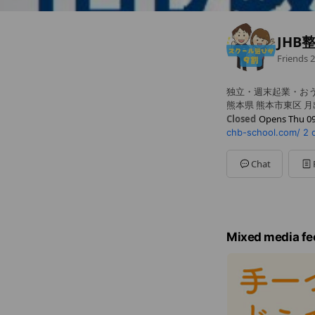
JHB
Friends
2
独立・週末起業・お
熊本県 熊本市東区 月出1
Closed
Opens Thu 09
chb-school.com/
2 
Sun
09:00 - 21:00
Mon
09:00 - 21:00
Tue
09:00 - 21:00
Chat
Wed
09:00 - 21:00
Thu
09:00 - 21:00
Fri
09:00 - 21:00
Sat
09:00 - 21:00
対面は基本平日です
Mixed media fe