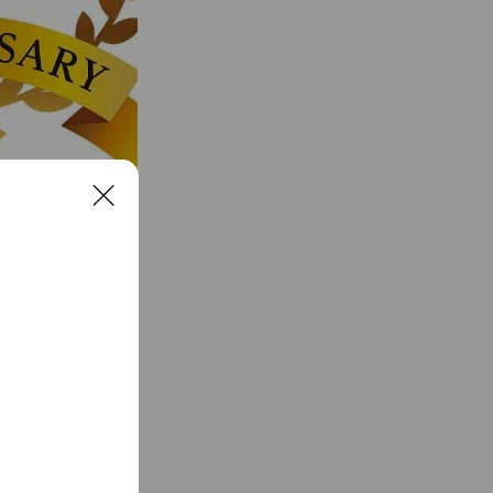
C
l
o
s
e
正といった多彩な
ります。熊本県、
コースによって