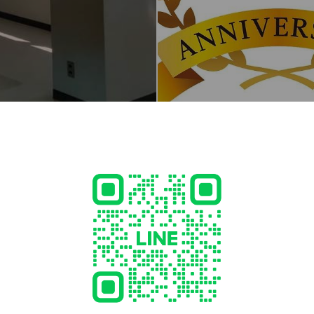
ールでは、整体、足つぼ、やリンパドレナージュ、ストレッチ骨盤矯
ており、独立や副業を目指す方を強力にサポートしております！
と実践的なカリキュラムに定評があります。
に本校、
は、熊本市南区島町と、宇城市三角町、宇城市松橋町でも行ってお
県など九州にお住いの方は遠保からも通われる方がおられますが、