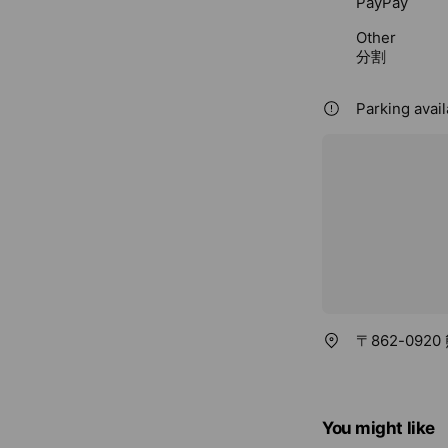
PayPay
Other
分割
Parking avail
〒862-092
You might like