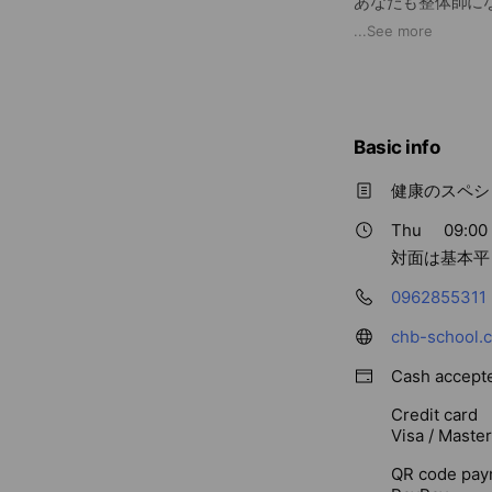
あなたも整体師に
↓
...
See more
https://lin.ee/IIHr
Basic info
健康のスペシ
Thu
09:00 
対面は基本平
0962855311
chb-school.
Cash accept
Credit card
Visa / Maste
QR code pay