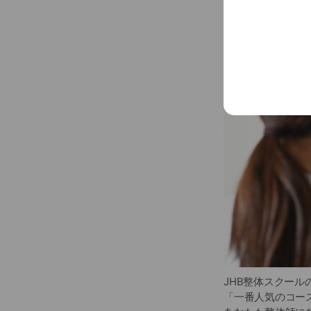
は、通信講座に
認定整体師コー
す。
経験豊富な講師
できるだけ抑え
す。
他の整体スクー
営のプロで長い
に携わっていま
このように実際
ます。
コンセプトペー
JHB整体スクール
「一番人気のコー