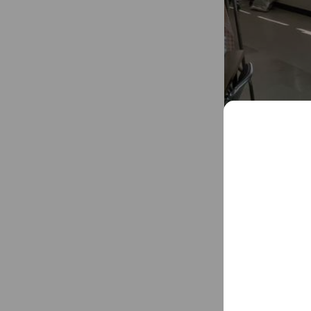
アカウント紹介
JHB整体スク
コースを開設し
丁寧な個別指導
...
See more
熊本市東区月出
出張スクールで
宮崎県、鹿児島