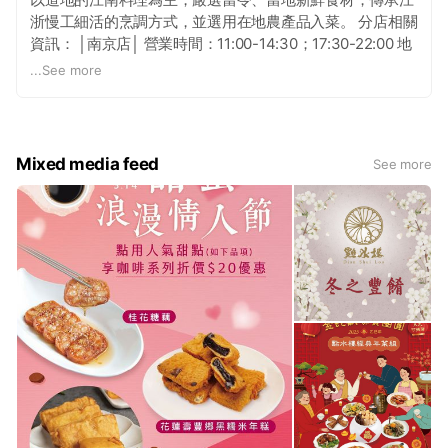
浙慢工細活的烹調方式，並選用在地農產品入菜。 分店相關
資訊： │南京店│ 營業時間：11:00-14:30；17:30-22:00 地
址：台北市松山區南京東路四段61號 電話：02-8712-6689
...
See more
(捷運台北小巨蛋3號出口步行3分鐘) │復興店│ 營業時間：
11:00-22:00 地址：台北市大安區忠孝東路三段300號11樓
電話：02-8772-5089 (SOGO復興館11樓) │懷寧店│ 營業時
間：11:00-14:30；17:30-22:00 地址：台北市中正區懷寧街
Mixed media feed
See more
64號 電話：02-2312-3100 (鄰近二二八公園) │大直店│ 營
業時間：11:00-14:30；17:30-22:00 地址：台北市中山區樂
群三路299號3-5樓 電話：02-8509-8080 (捷運劍南站3號
出口步行5分鐘) │林口店│ 營業時間：11:00-22:00 地址：新
北市林口區文化三路一段356號2樓 (MITSUI OUTLET
PARK林口2樓) 電話：02-2608-6969 │南崁店│ 營業時間：
11:00-14:30；17:30-22:00 地址：桃園市蘆竹區中正路1號5
樓 (特力家居5樓) 電話：03-222-7979 │桃園店│ 營業時
間：11:00-21:00 地址：桃園市龜山工業區興邦路35號 電
話：03-361-0202 (南僑觀光工廠內) │新竹店│ 營業時間：
11:00-22:00 地址：新竹市東區中央路241號B1F (Sogo
BigCity B1) 電話：03-533-0808