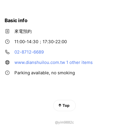
Basic info
來電預約
11:00-14:30；17:30-22:00
02-8712-6689
www.dianshuilou.com.tw
1 other items
Parking available, no smoking
Top
@yim9882c