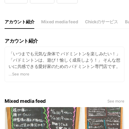
Wed
11:00 - 13:00,14:00 - 19:00
Thu
11:00 - 13:00,14:00 - 19:00
Fri
11:00 - 13:00,14:00 - 19:00
Sat
11:00 - 13:00,14:00 - 19:00
アカウント紹介
Mixed media feed
Chickのサービス
Ba
アカウント紹介
「いつまでも元気な身体で バドミントンを楽しみたい！」
「バドミントンは、遊び！愉しく成長しよう！」 そんな想
いに共感できる愛好家のための バドミントン専門店です。
愛好家として競技を始めて22年 プロコーチとして指導に
...
See more
関わり13年 専門店で道具に関わり18年 という超一流のバ
ドミントン専門家が 初心者でも分かりやすく レベルやプ
レースタイルに合わせた 道具選びをお手伝いします。 シ
ューフィッター フットカウンセラー による足の測定も行
Mixed media feed
See more
います。 「シューズの中で足が動く」 「足が疲れる」
「爪が黒くなる」 など、足にお悩みの方も 遠慮なくご相
談ください。