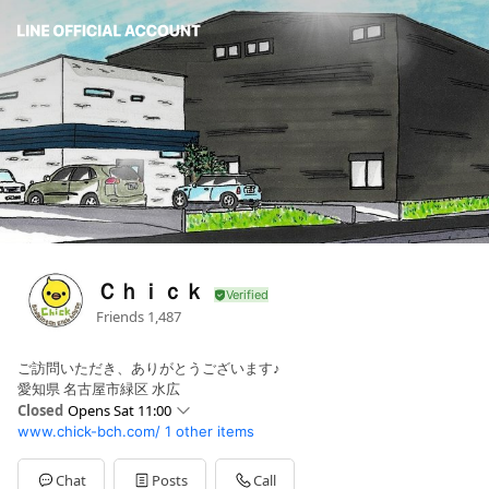
Ｃｈｉｃｋ
Friends
1,487
ご訪問いただき、ありがとうございます♪
愛知県 名古屋市緑区 水広
Closed
Opens Sat 11:00
www.chick-bch.com/
1 other items
Sun
11:00 - 13:00,14:00 - 19:00
Mon
Closed
Tue
11:00 - 13:00,14:00 - 19:00
Chat
Posts
Call