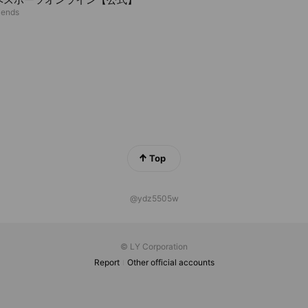
iends
Top
@ydz5505w
© LY Corporation
Report
Other official accounts