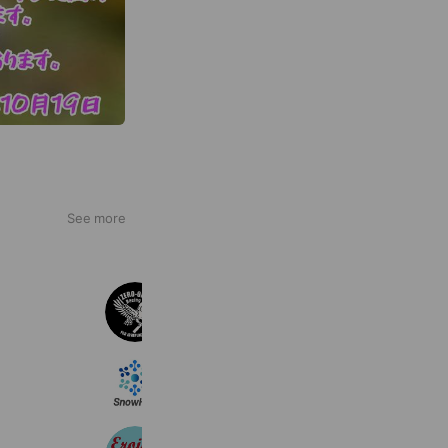
See more
ゼロワンレーシング
926 friends
SnowHub（スノーハブ）
490 friends
Eroica Japan