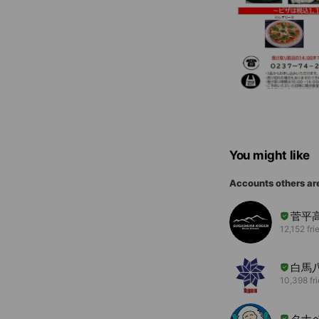
You might like
Accounts others ar
菅平
12,152 fri
白馬
10,398 fr
タナ