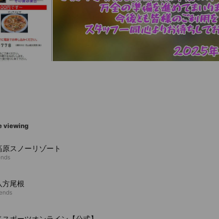
e viewing
高原スノーリゾート
ends
八方尾根
iends
ベスポーツオンライン【公式】