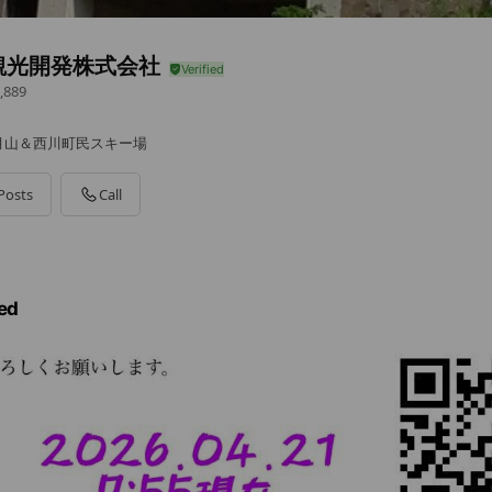
観光開発株式会社
,889
月山＆西川町民スキー場
Posts
Call
ed