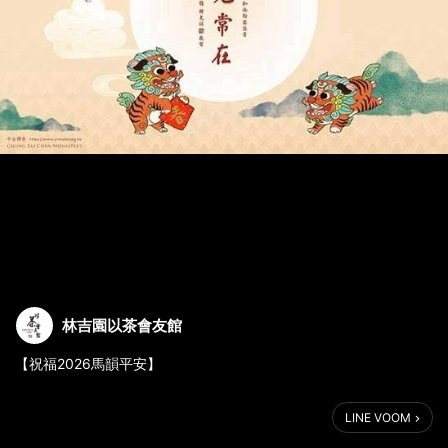
林吉園以茶會友館
【祝福2026馬韻平安】
開春第一天
LINE VOOM
到精舍聽經聞法
參加祁福法會