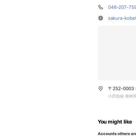
046-207-75
sakura-kobe
〒252-000
小田急線 南林間
You might like
Accounts others ar