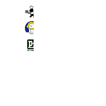
ぶるの樹
611 friends
レモン平塚店
3,788 friends
ペットフォレスト相模原並木店
2,573 friends
Coupons
Reward card