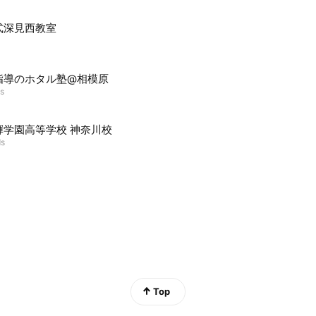
式深見西教室
指導のホタル塾@相模原
ds
輝学園高等学校 神奈川校
ds
Top