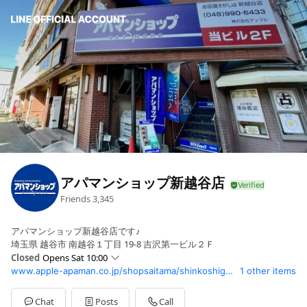
アパマンショップ新越谷店
Friends
3,345
アパマンショップ新越谷店です♪
埼玉県 越谷市 南越谷１丁目 19-8 吉沢第一ビル２Ｆ
Closed
Opens Sat 10:00
www.apple-apaman.co.jp/shopsaitama/shinkoshigaya/
1 other items
Sun
10:00 - 19:00
Mon
10:00 - 19:00
Tue
10:00 - 19:00
Chat
Posts
Call