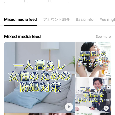
Wed
Closed
Thu
10:00 - 19:00
Fri
10:00 - 19:00
Sat
10:00 - 19:00
Mixed media feed
アカウント紹介
Basic info
You migh
水曜定休日
Mixed media feed
See more