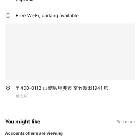
Free Wi-Fi, parking available
〒400-0113 山梨県 甲斐市 富竹新田1941
竜王駅
You might like
See more
Accounts others are viewing