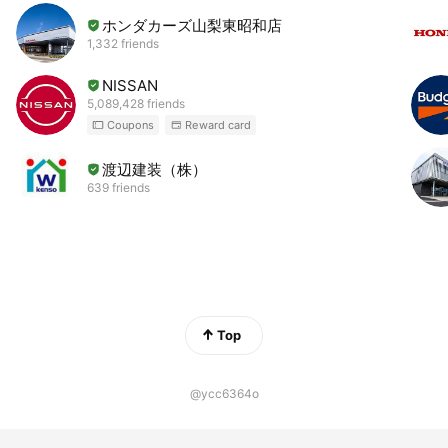
ホンダカーズ山梨東昭和店
1,332 friends
NISSAN
5,089,428 friends
Coupons
Reward card
渡辺建装（株）
639 friends
Top
@ycc6364o