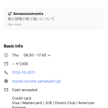
N
Announcements
New
o
個人情報の取り扱いについて
t
See more
i
c
e
Basic info
Thu
09:30 - 17:45
~ ￥1,000
0120-10-6211
toyota-corolla-yamanashi.jp/
Cash accepted
Credit card
Visa / Mastercard / JCB / Diners Club / American
Express