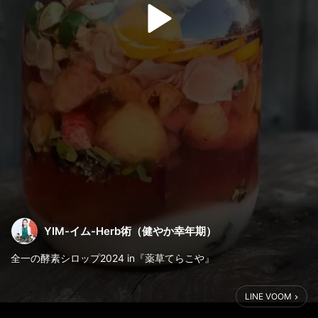
YIM-イム-Herb術（健やか幸年期）
全一の酵素シロップ2024 in『薬草てらこや』
『植物と過ごす季節のレメディをつくる』
LINE VOOM
春〜夏の半年間のオンラインラボを
受講しています。